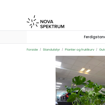
Skip to main content
Ferdigstan
Forside
Standutstyr
Planter og fruktkurv
Gulv