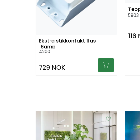
Tepp
5903
116
Ekstra stikkontakt 1fas
16amp
4200
729 NOK