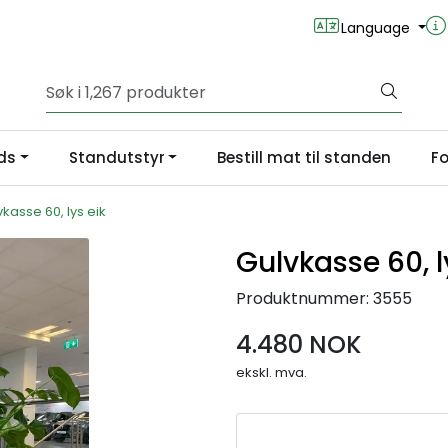
Language
ds
Standutstyr
Bestill mat til standen
Fo
kasse 60, lys eik
Gulvkasse 60, l
Produktnummer:
3555
4.480 NOK
ekskl. mva.