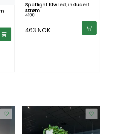
Spotlight 10w led, inkludert
strøm
cm
4100
r
463 NOK