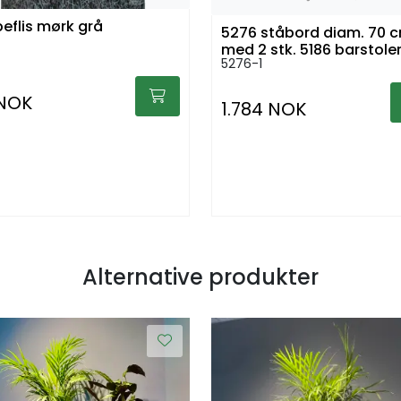
eflis mørk grå
5276 ståbord diam. 70 
med 2 stk. 5186 barstole
5276-1
 NOK
1.784 NOK
Alternative produkter