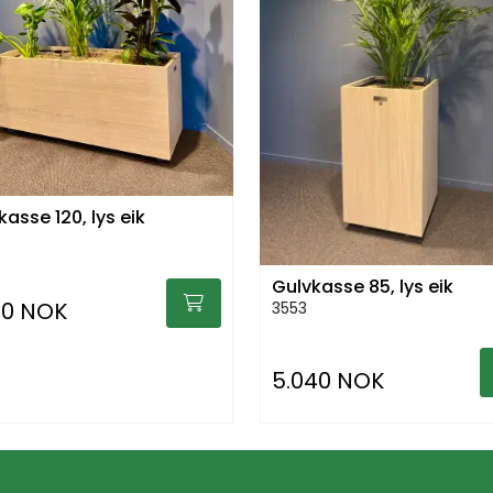
kasse 120, lys eik
Gulvkasse 85, lys eik
20 NOK
3553
5.040 NOK