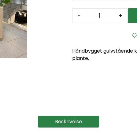
-
+
Håndbygget gulvstående ka
plante.
Beskrivelse