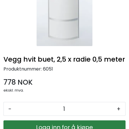
Vegg hvit buet, 2,5 x radie 0,5 meter
Produktnummer:
6051
778 NOK
ekskl. mva.
-
+
Logg inn for å kjøpe