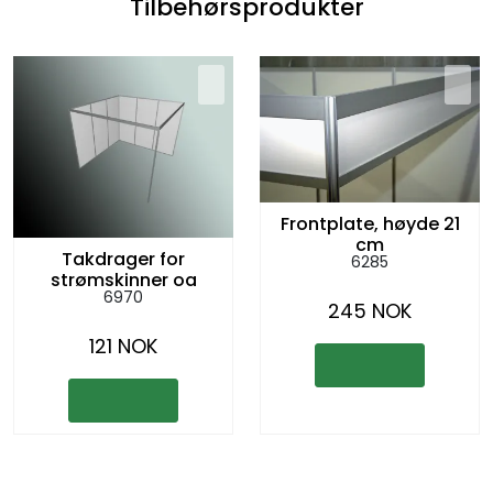
Tilbehørsprodukter
Frontplate, høyde 21
cm
Takdrager for
6285
strømskinner og
6970
spotter
245 NOK
121 NOK