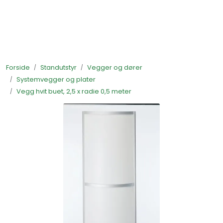
Skip to main content
Ferdigstands
Forside
Standutstyr
Vegger og dører
Standutstyr
Systemvegger og plater
Vegg hvit buet, 2,5 x radie 0,5 meter
Bestill mat til standen
Foto og video