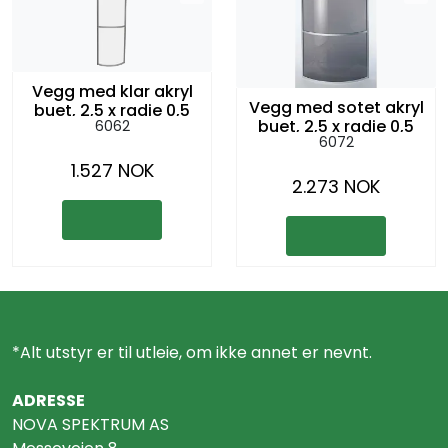
Vegg med klar akryl
Vegg med sotet akryl
buet, 2,5 x radie 0,5
buet, 2,5 x radie 0,5
6062
meter
6072
meter
1.527 NOK
2.273 NOK
*Alt utstyr er til utleie, om ikke annet er nevnt.
ADRESSE
NOVA SPEKTRUM AS