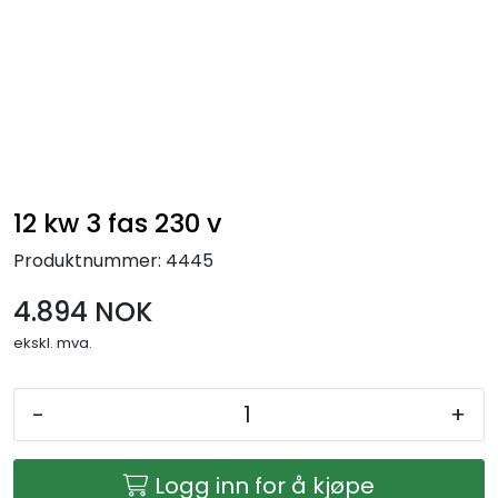
Skip to main content
Ferdigstands
Standutstyr
Bestill mat til standen
12 kw 3 fas 230 v
Produktnummer:
4445
Foto og video
4.894 NOK
ekskl. mva.
-
+
Logg inn for å kjøpe