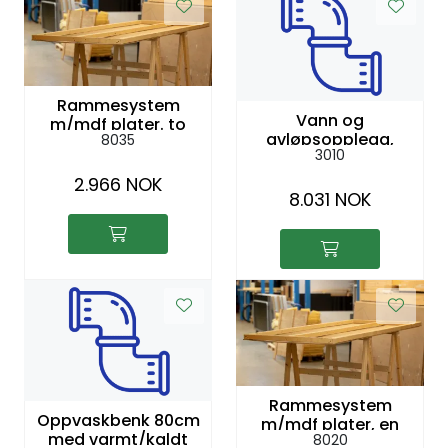
Rammesystem
Vann og
m/mdf plater. to
avløpsopplegg,
8035
sider, hvitmalt,
3010
frem til stand
2,44x1m
2.966 NOK
8.031 NOK
Rammesystem
Oppvaskbenk 80cm
m/mdf plater, en
med varmt/kaldt
8020
side, ubeh, 2,44x1m