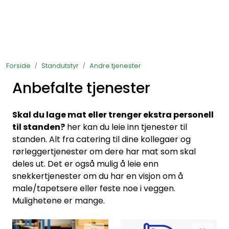
Skip to main content
Ferdigstands
Forside
Standutstyr
Andre tjenester
Standutstyr
Anbefalte tjenester
Bestill mat til standen
Skal du lage mat eller trenger ekstra personell
Foto og video
til standen?
her kan du leie inn tjenester til
standen. Alt fra catering til dine kollegaer og
rørleggertjenester om dere har mat som skal
deles ut. Det er også mulig å leie enn
snekkertjenester om du har en visjon om å
male/tapetsere eller feste noe i veggen.
Mulighetene er mange.