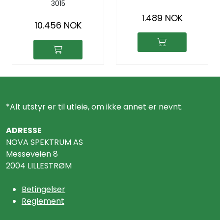
3015
vann og avløp
1.489 NOK
10.456 NOK
*Alt utstyr er til utleie, om ikke annet er nevnt.
ADRESSE
NOVA SPEKTRUM AS
Messeveien 8
2004 LILLESTRØM
Betingelser
Reglement