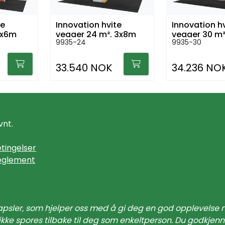
te
Innovation hvite
Innovation h
3x6m
vegger 24 m², 3x8m
vegger 30 m
9935-24
9935-30
33.540 NOK
34.236 NO
vnt.
tingelser
eglement
apsler, som hjelper oss med å gi deg en god opplevelse nå
ikke spores tilbake til deg som enkeltperson. Du godkjen