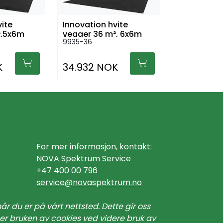
vite
Innovation hvite
²,5x6m
vegger 36 m², 6x6m
9935-36
K
34.932 NOK
For mer informasjon, kontakt:
NOVA Spektrum Service
+47 400 00 796
service@n
ovaspektrum.no
r du er på vårt nettsted. Dette gir oss
ner bruken av cookies ved videre bruk av