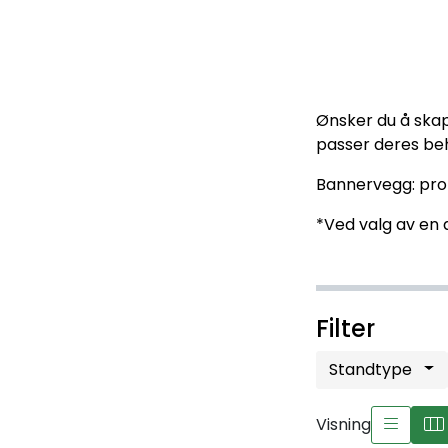
Ønsker du å skap
passer deres beh
Bannervegg: prof
*Ved valg av en a
Filter
Standtype
Visning