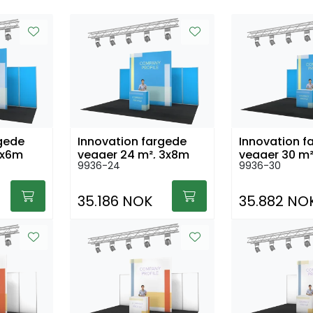
rgede
Innovation fargede
Innovation f
3x6m
vegger 24 m², 3x8m
vegger 30 m²
9936-24
9936-30
35.186 NOK
35.882 NO