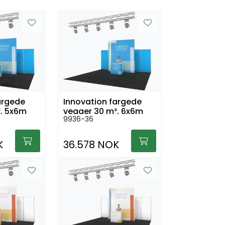
argede
Innovation fargede
, 5x6m
vegger 30 m², 6x6m
9936-36
K
36.578 NOK