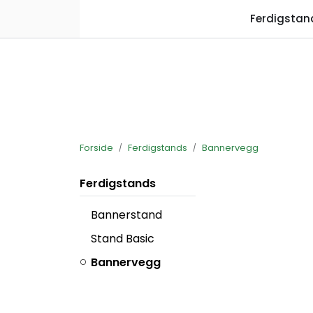
Skip to main content
Ferdigstan
Forside
Ferdigstands
Bannervegg
Ferdigstands
Bannerstand
Stand Basic
Bannervegg