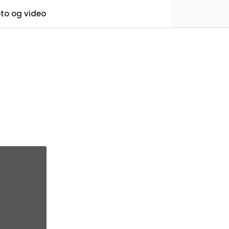
0
to og video
Praktisk informasjon
Favoritter
Logg inn