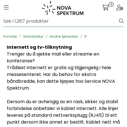
Skip to main content
0
Toggle navigation
Togg
Ferdigstands
Forside
Standutstyr
Andre tjenester
IT
Standutstyr
Internett og tv-tilknytning
Trenger du å sjekke mail eller streame en
Bestill mat til standen
konferanse?
Trådløst internett er gratis og tilgjengelig i hele
Foto og video
messesenteret. Har du behov for ekstra
båndbredde, kan dette kjøpes hos Service NOVA
Spektrum.
Dersom du er avhengig av en rask, sikker og stabil
forbindelse anbefaler vi kablet internett. Alle linjer
leveres på standard nettverksplugg (RJ45) til ett
punkt dersom ikke annet er bestilt. Kablet nett må