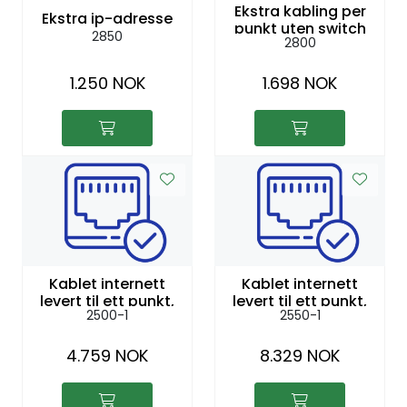
Ekstra kabling per
Ekstra ip-adresse
punkt uten switch
2850
2800
1.250 NOK
1.698 NOK
Kablet internett
Kablet internett
levert til ett punkt,
levert til ett punkt,
2500-1
2550-1
100mbit/s
1gbit/s
4.759 NOK
8.329 NOK