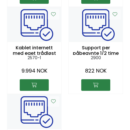
Kablet internett
Support per
med eget trådløst
påbegynte 1/2 time
2570-1
2900
nettverk, 1Gbit/s
9.994 NOK
822 NOK