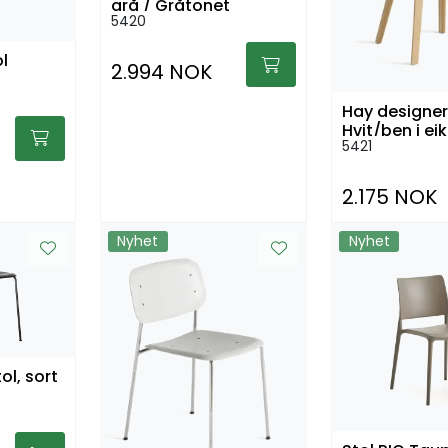
grå / Gråtonet
5420
l
2.994 NOK
Hay designer
Hvit/ben i eik
5421
2.175 NOK
Nyhet
Nyhet
ol, sort