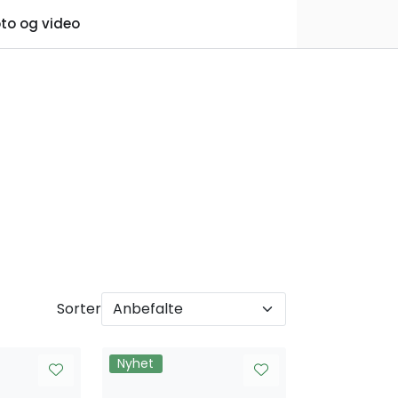
0
to og video
Praktisk informasjon
Favoritter
Logg inn
Sorter
Nyhet