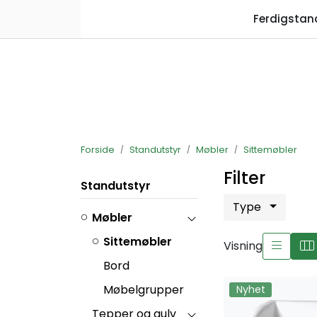
Skip to main content
Ferdigstan
Forside
Standutstyr
Møbler
Sittemøbler
Filter
Standutstyr
Type
Møbler
Sittemøbler
Visning
Bord
Møbelgrupper
Nyhet
Tepper og gulv