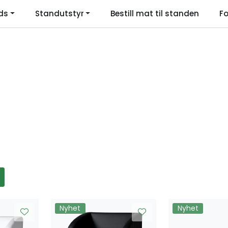
ds
Standutstyr
Bestill mat til standen
Fo
Language
Nyhet
Nyhet