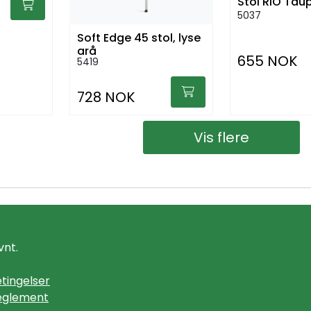
Stol RIO Tau
5037
Soft Edge 45 stol, lyse
grå
655 NOK
5419
728 NOK
Vis flere
vnt.
tingelser
eglement