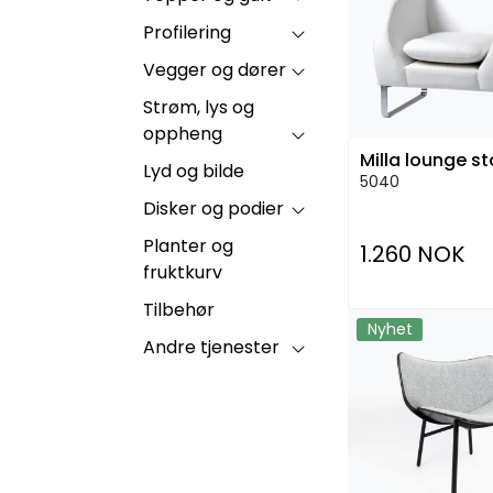
Profilering
Vegger og dører
Strøm, lys og
oppheng
Milla lounge sto
Lyd og bilde
5040
Disker og podier
Planter og
1.260 NOK
fruktkurv
Tilbehør
Nyhet
Andre tjenester