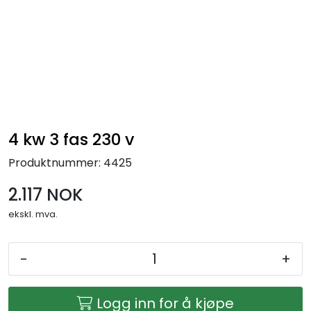
Skip to main content
Ferdigstands
Standutstyr
Bestill mat til standen
4 kw 3 fas 230 v
Produktnummer:
4425
Foto og video
2.117 NOK
ekskl. mva.
-
+
Logg inn for å kjøpe