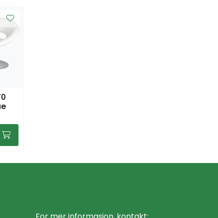
70
ge
For mer informasjon, kontakt: