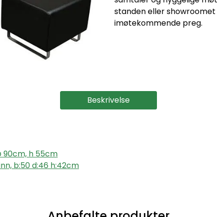
standen eller showroomet 
imøtekommende preg.
Beskrivelse
 ø 90cm, h 55cm
kinn, b:50 d:46 h:42cm
Anbefalte produkter