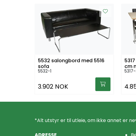
5532 salongbord med 5516
5317
sofa
cm m
5532-1
5317-
3.902 NOK
4.8
*Alt utstyr er til utleie, om ikke annet er ne
ADRESSE
Be