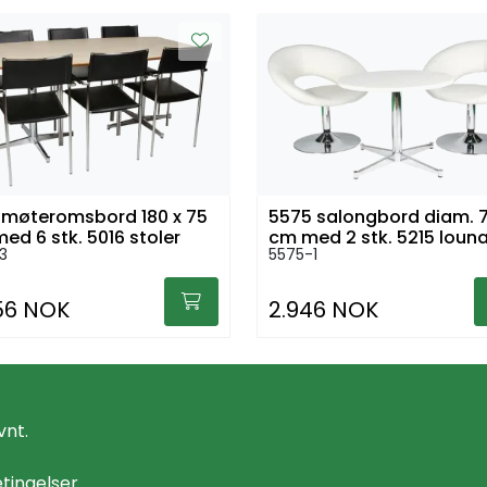
 møteromsbord 180 x 75
5575 salongbord diam. 
ed 6 stk. 5016 stoler
cm med 2 stk. 5215 loun
3
5575-1
stoler
56 NOK
2.946 NOK
vnt.
tingelser