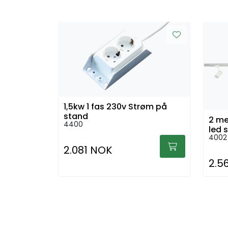
1,5kw 1 fas 230v Strøm på
stand
2 me
4400
led s
4002
2.081 NOK
2.5