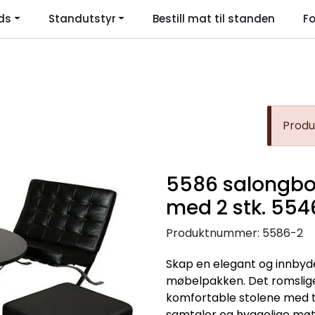
ds
Standutstyr
Bestill mat til standen
Fo
Language
Produk
5586 salongbo
med 2 stk. 5546
Produktnummer:
5586-2
Skap en elegant og innby
møbelpakken. Det romslig
komfortable stolene med ti
samtaler og hyggelige møter