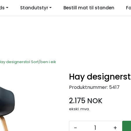
ds
Standutstyr
Bestill mat til standen
Fo
Language
ay designerstol Sort/ben i eik
Hay designersto
Produktnummer:
5417
2.175 NOK
ekskl. mva.
-
+