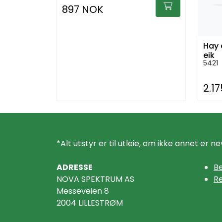
897 NOK
Hay 
eik
5421
2.1
*Alt utstyr er til utleie, om ikke annet er ne
ADRESSE
Be
NOVA SPEKTRUM AS
R
Messeveien 8
2004 LILLESTRØM