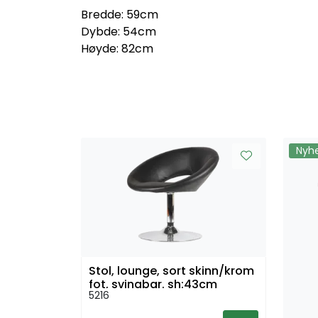
Bredde: 59cm
Dybde: 54cm
Høyde: 82cm
Nyh
Stol, lounge, sort skinn/krom
fot, svingbar. sh:43cm
5216