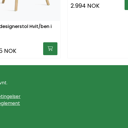
2.994 NOK
designerstol Hvit/ben i
75 NOK
vnt.
tingelser
eglement