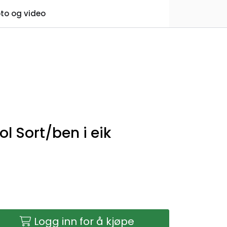
0
to og video
Praktisk informasjon
Favoritter
Logg inn
l Sort/ben i eik
Logg inn for å kjøpe