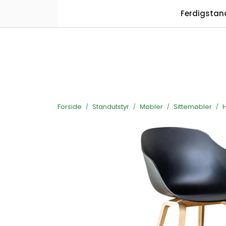
Skip to main content
Ferdigstan
Forside
Standutstyr
Møbler
Sittemøbler
H