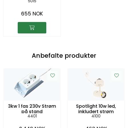
5015
m/armlene sh:45cm
655 NOK
Anbefalte produkter
3kw 1 fas 230v Strøm
Spotlight 10w led,
på stand
inkludert strøm
4401
4100