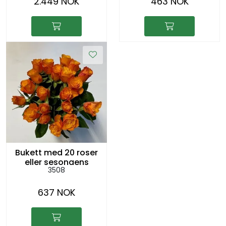
2.449 NOK
463 NOK
Bukett med 20 roser
eller sesongens
3508
blomster i vase
637 NOK