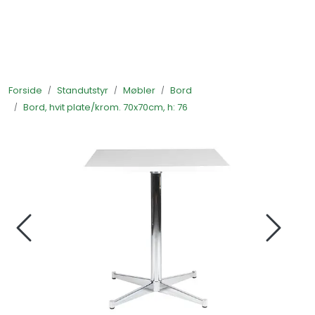
Skip to main content
Ferdigstands
Forside
Standutstyr
Møbler
Bord
Standutstyr
Bord, hvit plate/krom. 70x70cm, h: 76
Bestill mat til standen
Foto og video