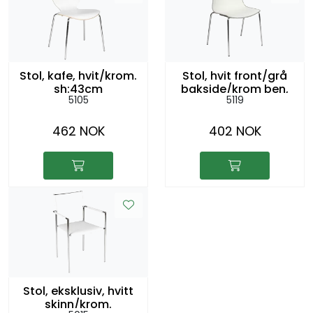
Stol, kafe, hvit/krom.
Stol, hvit front/grå
sh:43cm
bakside/krom ben,
5105
5119
sh:45cm
462 NOK
402 NOK
Stol, eksklusiv, hvitt
skinn/krom.