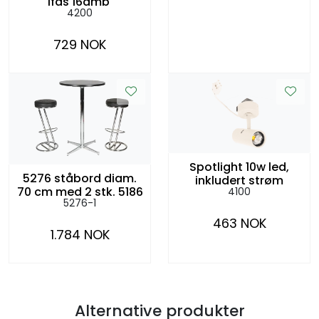
1fas 16amp
4200
729 NOK
Spotlight 10w led,
5276 ståbord diam.
inkludert strøm
70 cm med 2 stk. 5186
4100
5276-1
barstoler
463 NOK
1.784 NOK
Alternative produkter