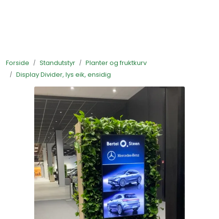
Skip to main content
Ferdigstands
Forside
Standutstyr
Planter og fruktkurv
Standutstyr
Display Divider, lys eik, ensidig
Bestill mat til standen
Foto og video