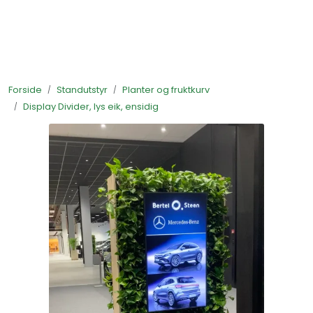
Skip to main content
Ferdigstands
Forside
Standutstyr
Planter og fruktkurv
Standutstyr
Display Divider, lys eik, ensidig
Bestill mat til standen
Foto og video