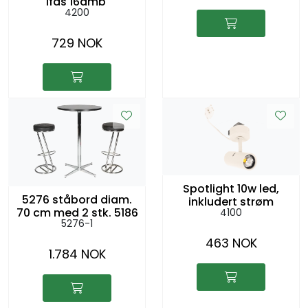
1fas 16amp
4200
729 NOK
Spotlight 10w led,
5276 ståbord diam.
inkludert strøm
70 cm med 2 stk. 5186
4100
5276-1
barstoler
463 NOK
1.784 NOK