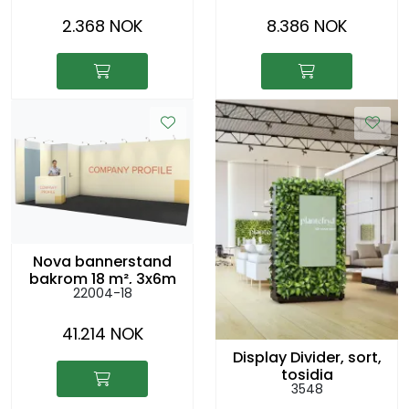
2.368 NOK
8.386 NOK
Nova bannerstand
bakrom 18 m², 3x6m
22004-18
(hjørne)
41.214 NOK
Display Divider, sort,
tosidig
3548