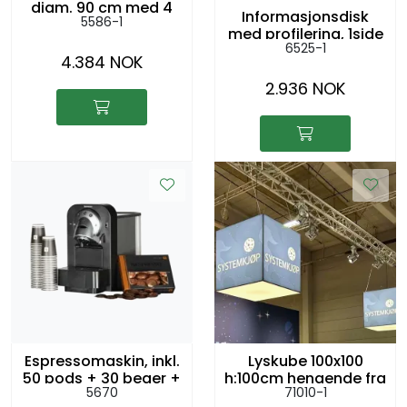
diam. 90 cm med 4
Informasjonsdisk
5586-1
stk. 5216 lounge
med profilering, 1side
stoler
6525-1
102 x 52cm, h:104cm
4.384 NOK
2.936 NOK
Espressomaskin, inkl.
Lyskube 100x100
50 pods + 30 beger +
h:100cm hengende fra
5670
71010-1
tilbehørspakke
tak