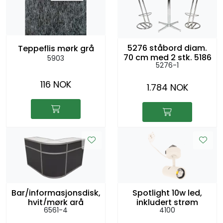
5276 ståbord diam.
Teppeflis mørk grå
70 cm med 2 stk. 5186
5903
5276-1
barstoler
116 NOK
1.784 NOK
Bar/informasjonsdisk,
Spotlight 10w led,
hvit/mørk grå
inkludert strøm
6561-4
4100
h:104cm l:2,5m