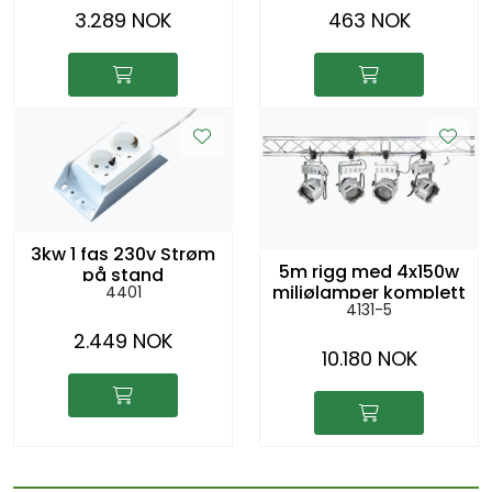
3.289 NOK
463 NOK
3kw 1 fas 230v Strøm
5m rigg med 4x150w
på stand
miljølamper komplett
4401
4131-5
2.449 NOK
10.180 NOK