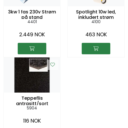
3kw 1 fas 230v Strøm
Spotlight 10w led,
på stand
inkludert strøm
4401
4100
2.449 NOK
463 NOK
Teppeflis
antrasitt/sort
5904
116 NOK