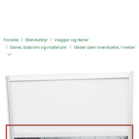
Skip to main content
Ferdigstands
Forside
Standutstyr
Vegger og dører
Standutstyr
Dører, bakrom og møterom.
Glider uten overstykke, 1 meter
Bestill mat til standen
Foto og video