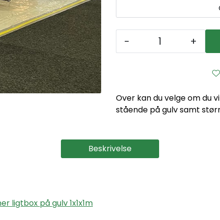
-
+
Over kan du velge om du vi
stående på gulv samt større
Beskrivelse
ner ligtbox på gulv 1x1x1m