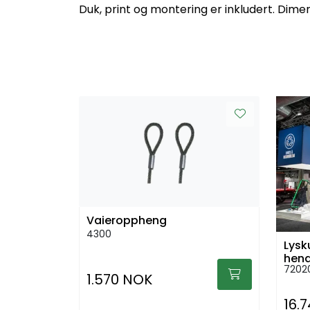
Duk, print og montering er inkludert. Dim
Vaieroppheng
4300
Lysk
heng
7202
1.570 NOK
16.