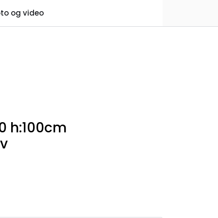
0
to og video
Praktisk informasjon
Favoritter
Logg inn
00 h:100cm
lv