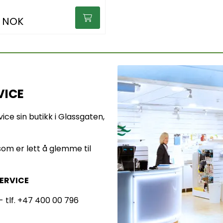
 NOK
VICE
vice sin butikk i Glassgaten,
om er lett å glemme til
ERVICE
- tlf. +47 400 00 796