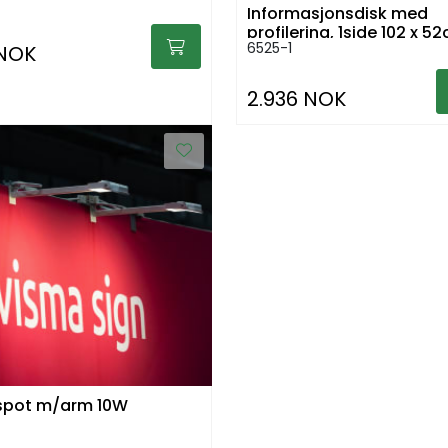
Informasjonsdisk med
profilering, 1side 102 x 5
6525-1
h:104cm
 NOK
2.936 NOK
spot m/arm 10W