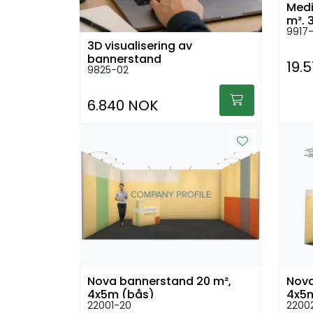
Medinova fa
m², 
9917-
3D visualisering av
bannerstand
19.
9825-02
6.840 NOK
Nova bannerstand 20 m²,
Nova
4x5m (bås)
4x5m
22001-20
2200