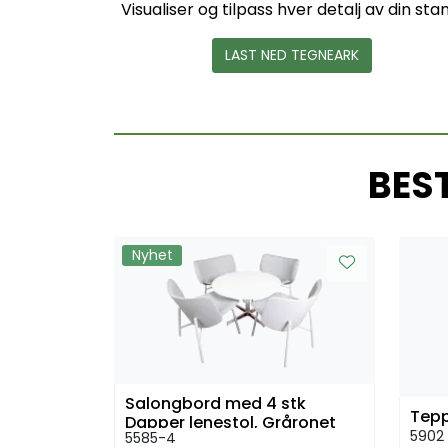
Visualiser og tilpass hver detalj av din sta
LAST NED TEGNEARK
BES
Nyhet
Salongbord med 4 stk
Tepp
Dapper lenestol, Gråronet
5902
5585-4