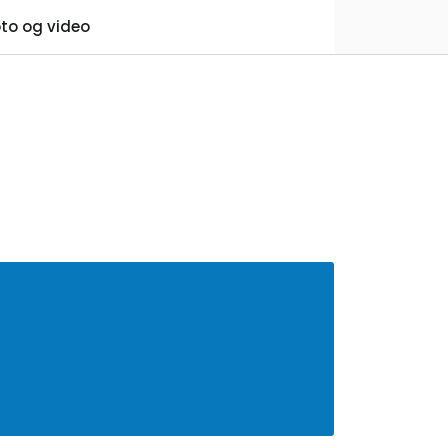
0
to og video
Praktisk informasjon
Favoritter
Logg inn