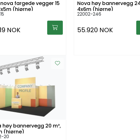
rgede vegger 15
Nova høy bannervegg 24
3x5m (hjørne)
4x6m (hjørne)
15
22002-246
519 NOK
55.920 NOK
 høy bannervegg 20 m²,
 (hjørne)
2-20