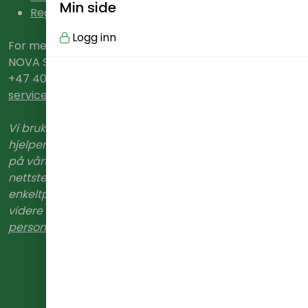
Min side
Reglement
Logg inn
For mer informasjon, kontakt:
NOVA Spektrum Service
+47 400 00 796
service@n
ovaspektrum.no
Vi bruker cookies, også kalt informasjonskapsler, som
hjelper oss med å gi deg en god opplevelse når du er
på vårt nettsted. Dette gir oss statistikk om bruken av
nettstedet og kan ikke spores tilbake til deg som
enkeltperson. Du godkjenner bruken av cookies ved
videre bruk av vårt nettsted.
Les
personvernerklæring >>
Gurusoft