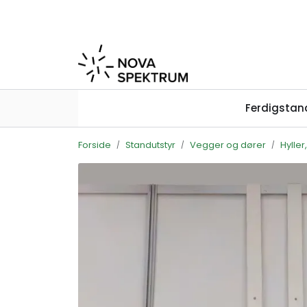
Skip to main content
Ferdigstan
Forside
Standutstyr
Vegger og dører
Hylle