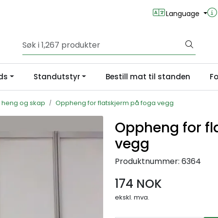
Language
ds
Standutstyr
Bestill mat til standen
Fo
r, heng og skap
Oppheng for flatskjerm på foga vegg
Oppheng for fl
vegg
Produktnummer:
6364
174 NOK
ekskl. mva.