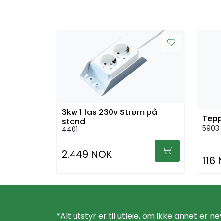
3kw 1 fas 230v Strøm på
Tepp
stand
5903
4401
2.449 NOK
116
*Alt utstyr er til utleie, om ikke annet er ne