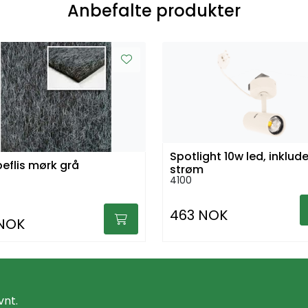
Anbefalte produkter
Spotlight 10w led, inklude
eflis mørk grå
strøm
4100
463 NOK
 NOK
vnt.