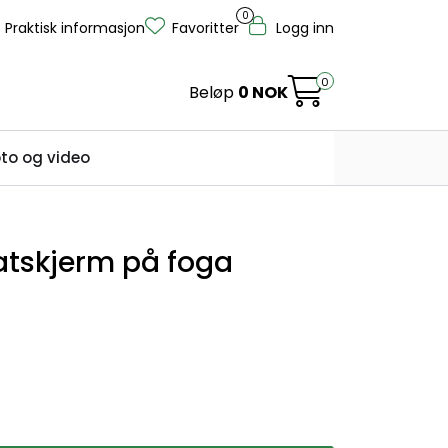
0
Praktisk informasjon
Favoritter
Logg inn
0
Beløp
0 NOK
to og video
atskjerm på foga