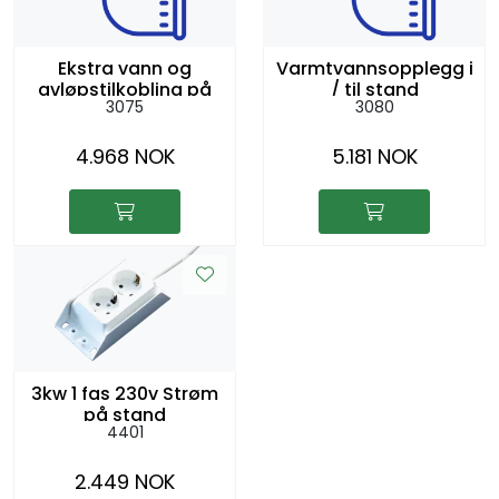
Ekstra vann og
Varmtvannsopplegg i
avløpstilkobling på
/ til stand
3075
3080
stand
4.968 NOK
5.181 NOK
3kw 1 fas 230v Strøm
på stand
4401
2.449 NOK