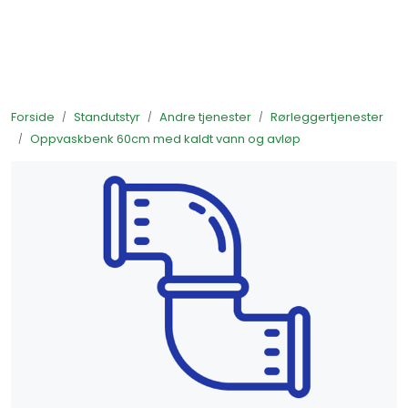
Skip to main content
Ferdigstands
Forside
Standutstyr
Andre tjenester
Rørleggertjenester
Standutstyr
Oppvaskbenk 60cm med kaldt vann og avløp
Bestill mat til standen
Foto og video