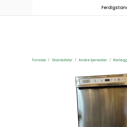
Skip to main content
Ferdigstan
Forside
Standutstyr
Andre tjenester
Rørlegg