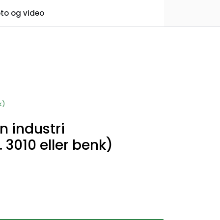
0
to og video
Praktisk informasjon
Favoritter
Logg inn
k)
 industri
. 3010 eller benk)