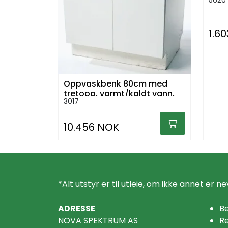
1.6
Oppvaskbenk 80cm med
tretopp, varmt/kaldt vann,
3017
avløp
10.456 NOK
*Alt utstyr er til utleie, om ikke annet er ne
ADRESSE
Be
NOVA SPEKTRUM AS
R