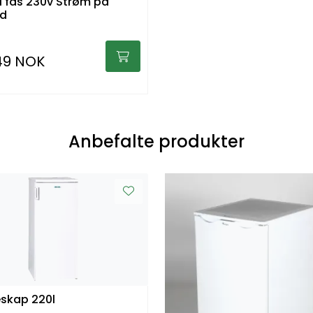
1 fas 230v Strøm på
nd
49 NOK
Anbefalte produkter
eskap 220l