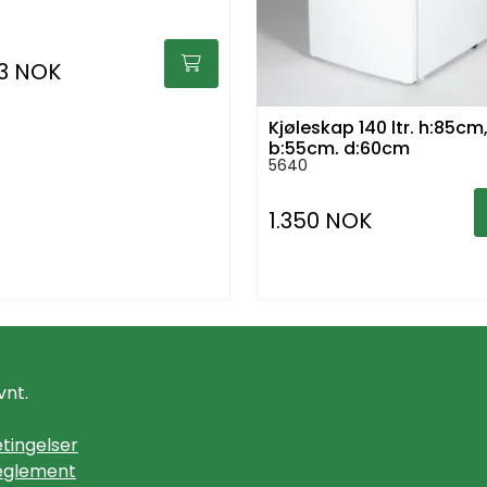
03 NOK
Kjøleskap 140 ltr. h:85cm
b:55cm, d:60cm
5640
1.350 NOK
vnt.
tingelser
eglement