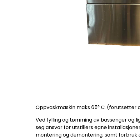
Oppvaskmaskin maks 65° C. (forutsetter ar
Ved fylling og tømming av bassenger og lig
seg ansvar for utstillers egne installasjon
montering og demontering, samt forbruk og l