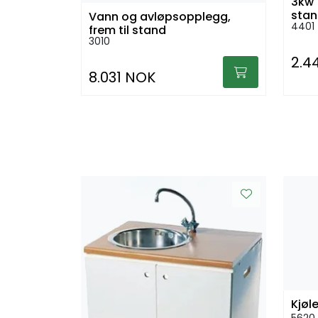
3kw 
sta
Vann og avløpsopplegg,
4401
frem til stand
3010
2.4
8.031 NOK
Kjøl
5620