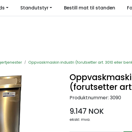
ds
Standutstyr
Bestill mat til standen
Fo
Language
ertjenester
Oppvaskmaskin industri (forutsetter art. 3010 eller ben
Oppvaskmaskin
(forutsetter art
Produktnummer:
3090
9.147 NOK
ekskl. mva.