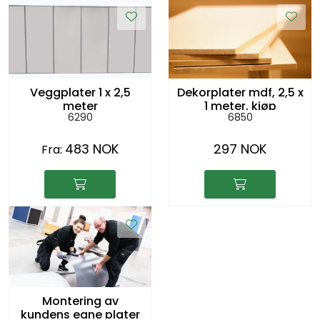
Veggplater 1 x 2,5
Dekorplater mdf, 2,5 x
meter
1 meter, kjøp
6290
6850
483 NOK
297 NOK
Fra:
Montering av
kundens egne plater