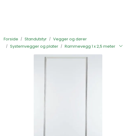
Skip to main content
Ferdigstands
Forside
Standutstyr
Vegger og dører
Standutstyr
Systemvegger og plater
Rammevegg 1 x 2,5 meter
Bestill mat til standen
Foto og video