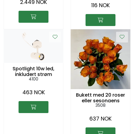
2.449 NOK
116 NOK
Spotlight 10w led,
inkludert strøm
4100
463 NOK
Bukett med 20 roser
eller sesongens
3508
blomster i vase
637 NOK