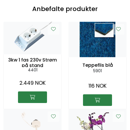
Anbefalte produkter
3kw 1 fas 230v Strøm
Teppeflis blå
på stand
4401
5901
2.449 NOK
116 NOK