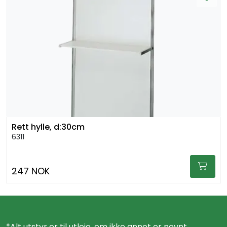
Rett hylle, d:30cm
6311
247 NOK
*Alt utstyr er til utleie, om ikke annet er nevnt.