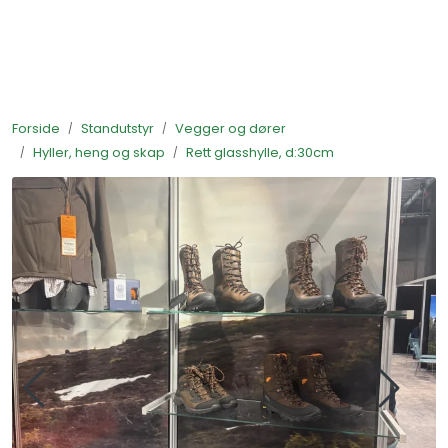
Skip to main content
Ferdigstands
Forside
Standutstyr
Vegger og dører
Standutstyr
Hyller, heng og skap
Rett glasshylle, d:30cm
Bestill mat til standen
Foto og video