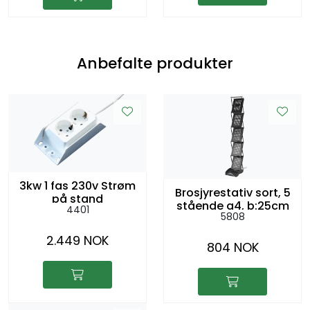
Anbefalte produkter
3kw 1 fas 230v Strøm
Brosjyrestativ sort, 5
på stand
stående a4, b:25cm
4401
5808
h:158cm
2.449 NOK
804 NOK