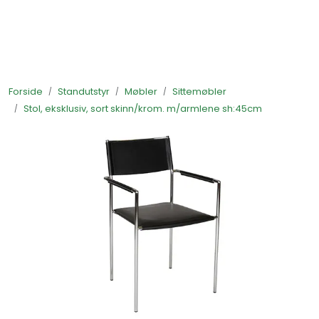
Skip to main content
Ferdigstands
Forside
Standutstyr
Møbler
Sittemøbler
Standutstyr
Stol, eksklusiv, sort skinn/krom. m/armlene sh:45cm
Bestill mat til standen
Foto og video