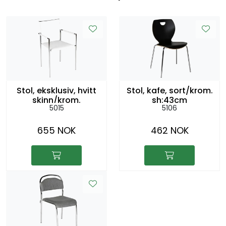
Stol, eksklusiv, hvitt
Stol, kafe, sort/krom.
skinn/krom.
sh:43cm
5015
5106
m/armlene sh:45cm
655 NOK
462 NOK