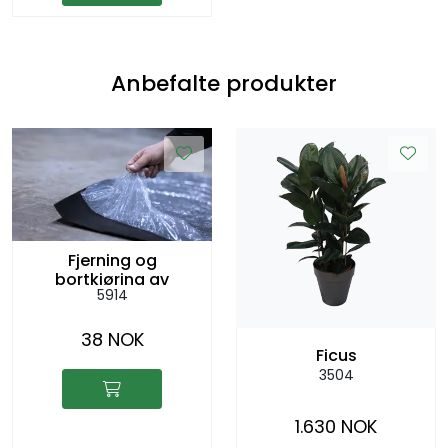
Anbefalte produkter
Fjerning og
bortkjøring av
5914
beskyttelsesplast per
m2
38 NOK
Ficus
3504
1.630 NOK