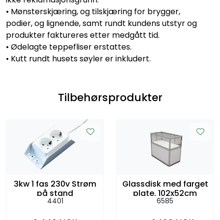
• Mønsterskjæring, og tilskjæring for brygger,
podier, og lignende, samt rundt kundens utstyr og
produkter faktureres etter medgått tid.
• Ødelagte teppefliser erstattes.
• Kutt rundt husets søyler er inkludert.
Tilbehørsprodukter
3kw 1 fas 230v Strøm
Glassdisk med farget
på stand
plate, 102x52cm
4401
6585
h:93cm