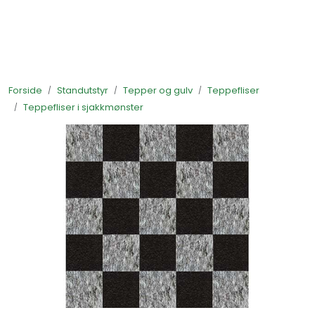
Skip to main content
Ferdigstands
Forside
Standutstyr
Tepper og gulv
Teppefliser
Standutstyr
Teppefliser i sjakkmønster
Bestill mat til standen
Foto og video