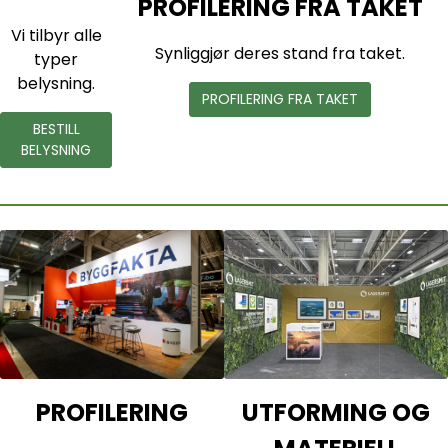
PROFILERING FRA TAKET
Vi tilbyr alle
Synliggjør deres stand fra taket.
typer
belysning.
PROFILERING FRA TAKET
BESTILL
BELYSNING
T
E
G
N
UTFORMING OG
PROFILERING
E