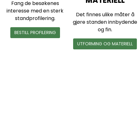
MATERIELL
Fang de besøkenes
A
interesse med en sterk
Det finnes ulike måter å
R
standprofilering.
gjøre standen innbydende
K
og fin.
BESTILL PROFILERING
V
UTFORMING OG MATERIELL
i
s
u
a
l
i
s
e
r
o
g
t