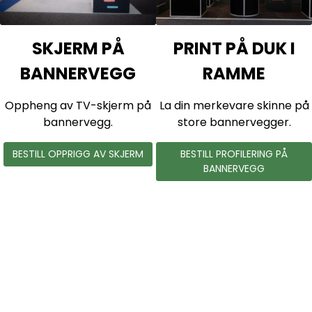
A
F
SKJERM PÅ
PRINT PÅ DUK I
I
BANNERVEGG
RAMME
K
Oppheng av TV-skjerm på
La din merkevare skinne på
K
bannervegg.
store bannervegger.
P
BESTILL OPPRIGG AV SKJERM
BESTILL PROFILERING PÅ
Å
BANNERVEGG
D
I
S
K
V
i