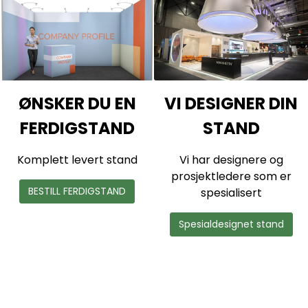
S
E
T
ØNSKER DU EN
VI DESIGNER DIN
T
FERDIGSTAND
STAND
S
A
Komplett levert stand
Vi har designere og
prosjektledere som er
M
BESTILL FERDIGSTAND
spesialisert
M
Spesialdesignet stand
E
N
D
I