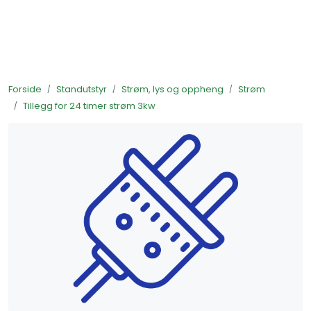
Skip to main content
Ferdigstands
Forside
Standutstyr
Strøm, lys og oppheng
Strøm
Standutstyr
Tillegg for 24 timer strøm 3kw
Bestill mat til standen
Foto og video