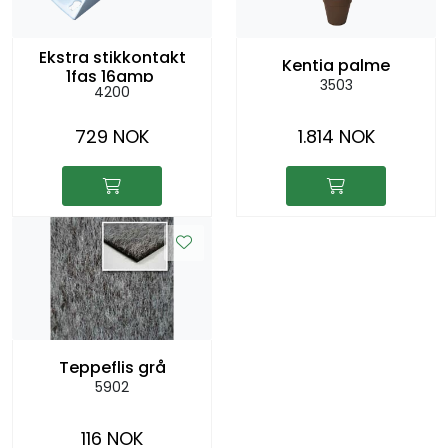
Ekstra stikkontakt
Kentia palme
1fas 16amp
3503
4200
729 NOK
1.814 NOK
Teppeflis grå
5902
116 NOK