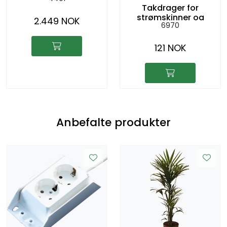
Takdrager for
strømskinner og
2.449 NOK
6970
spotter
121 NOK
Anbefalte produkter