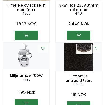
Timeleie av sakselift
3kw 1 fas 230v Strøm
med fører
på stand
4305
4401
1.623 NOK
2.449 NOK
Miljølamper 150W
Teppeflis
4135
antrasitt/sort
5904
1.195 NOK
116 NOK