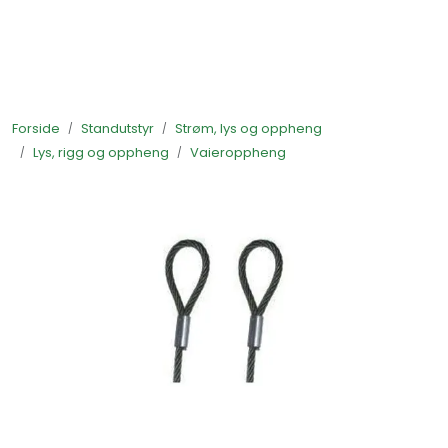
Skip to main content
Ferdigstands
Forside
Standutstyr
Strøm, lys og oppheng
Standutstyr
Lys, rigg og oppheng
Vaieroppheng
Bestill mat til standen
Foto og video