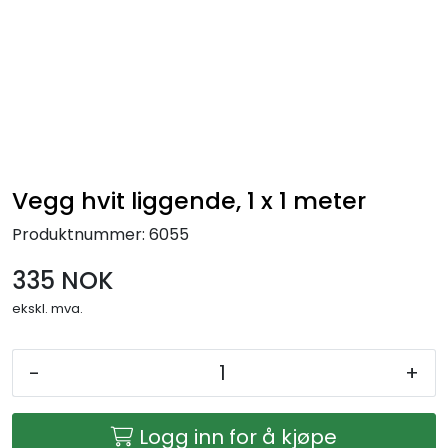
Skip to main content
Ferdigstands
Standutstyr
Bestill mat til standen
Vegg hvit liggende, 1 x 1 meter
Produktnummer:
6055
Foto og video
335 NOK
ekskl. mva.
-
+
Logg inn for å kjøpe