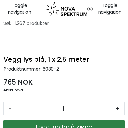
Skip to main content
Toggle
Toggle
0
navigation
navigation
Ferdigstands
Standutstyr
Bestill mat til standen
Vegg lys blå, 1 x 2,5 meter
Produktnummer:
6030-2
Foto og video
765 NOK
ekskl. mva.
-
+
Logg inn for å kjøpe