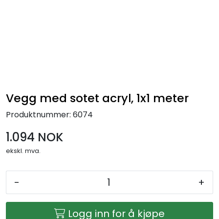
Skip to main content
Ferdigstands
Standutstyr
Bestill mat til standen
Vegg med sotet acryl, 1x1 meter
Produktnummer:
6074
Foto og video
1.094 NOK
ekskl. mva.
-
+
Logg inn for å kjøpe