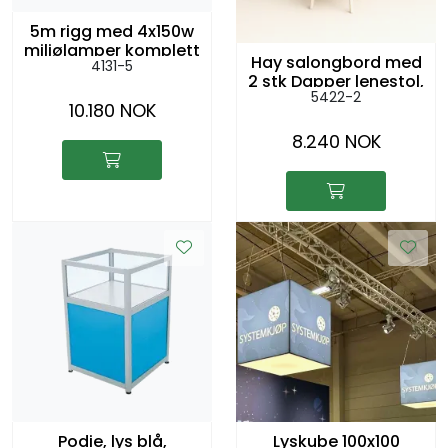
5m rigg med 4x150w
miljølamper komplett
Hay salongbord med
4131-5
2 stk Dapper lenestol,
5422-2
mørk grå/sort
10.180 NOK
8.240 NOK
Podie, lys blå,
Lyskube 100x100