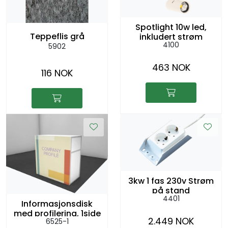
Spotlight 10w led,
Teppeflis grå
inkludert strøm
4100
5902
463 NOK
116 NOK
3kw 1 fas 230v Strøm
på stand
4401
Informasjonsdisk
med profilering, 1side
2.449 NOK
6525-1
102 x 52cm, h:104cm