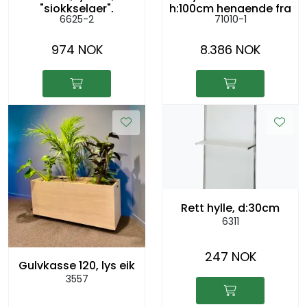
"sjokkselger",
h:100cm hengende fra
6625-2
71010-1
52x52cm h:79cm
tak
974 NOK
8.386 NOK
Rett hylle, d:30cm
6311
247 NOK
Gulvkasse 120, lys eik
3557