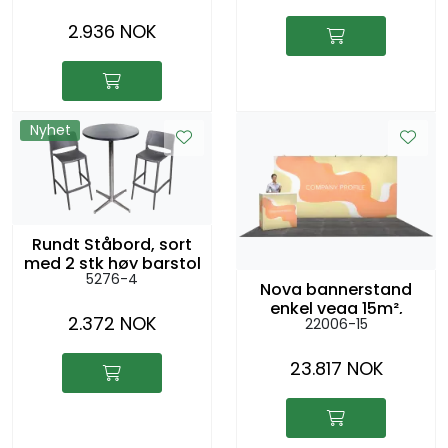
2.936 NOK
Nyhet
Rundt Ståbord, sort
med 2 stk høy barstol
5276-4
RIO, antrasitt
Nova bannerstand
enkel vegg 15m²,
2.372 NOK
22006-15
5x3m
23.817 NOK