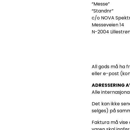
“Messe”
“Standnr”
c/o NOVA Spekt
Messeveien 14
N-2004 Lillestrø
All gods må ha f
eller e-post (ko
ADRESSERING A
Alle internasjon
Det kan ikke sen
selges) på samm
Faktura må vise 
varen skal innfør