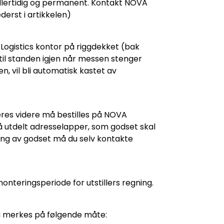
midlertidig og permanent. Kontakt NOVA
erst i artikkelen)
Logistics kontor på riggdekket (bak
til standen igjen når messen stenger
 vil bli automatisk kastet av
teres videre må bestilles på NOVA
å utdelt adresselapper, som godset skal
ng av godset må du selv kontakte
onteringsperiode for utstillers regning.
å merkes på følgende måte: