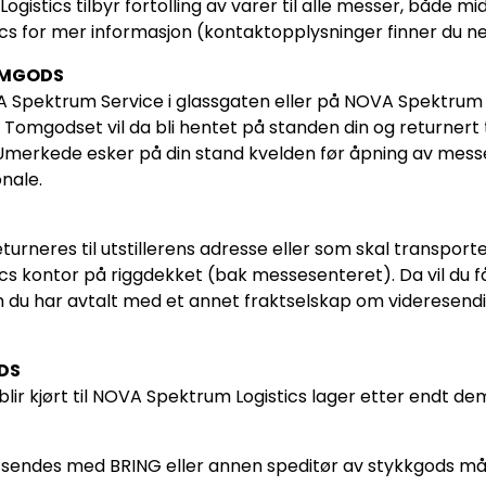
gistics tilbyr fortolling av varer til alle messer, både 
cs for mer informasjon (kontaktopplysninger finner du ned
OMGODS
A Spektrum Service i glassgaten eller på NOVA Spektrum 
Tomgodset vil da bli hentet på standen din og returnert 
merkede esker på din stand kvelden før åpning av messen,
nale.
turneres til utstillerens adresse eller som skal transpor
cs kontor på riggdekket (bak messesenteret). Da vil du f
du har avtalt med et annet fraktselskap om videresendi
DS
lir kjørt til NOVA Spektrum Logistics lager etter endt dem
sendes med BRING eller annen speditør av stykkgods m