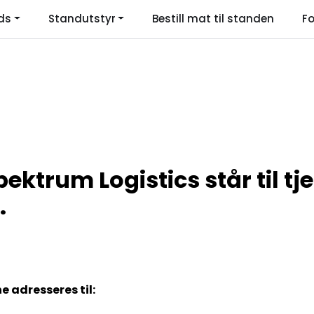
ds
Standutstyr
Bestill mat til standen
Fo
Language
ktrum Logistics står til tj
.
e adresseres til: