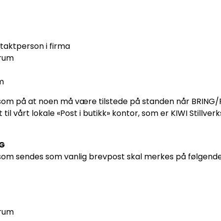
ntaktperson i firma
rum
m
som på at noen må være tilstede på standen når BRING/P
til vårt lokale «Post i butikk» kontor, som er KIWI Stillve
KG
 som sendes som vanlig brevpost skal merkes på følgend
rum