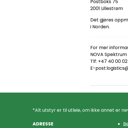
Postboks 75
2001 Lillestrøm
Det gjøres oppme
i Norden.
For mer informas
NOVA Spektrum L
Tlf: +47 40 00 02
E-post:logistic
*Alt utstyr er til utleie, om ikke annet er ne
ADRESSE
Be