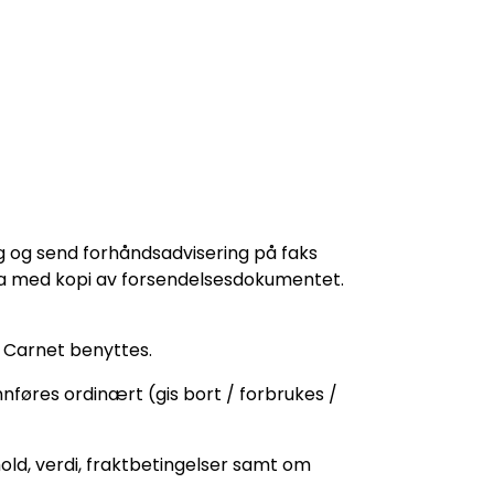
g og send forhåndsadvisering på faks
å ta med kopi av forsendelsesdokumentet.
A Carnet benyttes.
nnføres ordinært (gis bort / forbrukes /
old, verdi, fraktbetingelser samt om