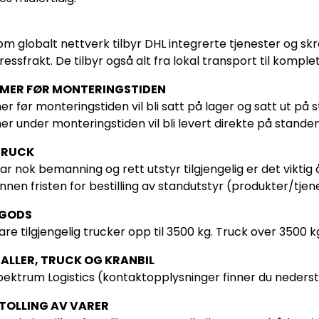
m globalt nettverk tilbyr DHL integrerte tjenester og sk
pressfrakt. De tilbyr også alt fra lokal transport til komp
MER FØR MONTERINGSTIDEN
før monteringstiden vil bli satt på lager og satt ut på
under monteringstiden vil bli levert direkte på standen
 TRUCK
 har nok bemanning og rett utstyr tilgjengelig er det vikti
nnen fristen for bestilling av standutstyr (produkter/tjen
 GODS
bare tilgjengelig trucker opp til 3500 kg. Truck over 3500 
RALLER, TRUCK OG KRANBIL
ktrum Logistics (kontaktopplysninger finner du nederst 
TOLLING AV VARER