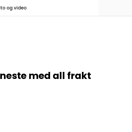
0
to og video
Praktisk informasjon
Favoritter
Logg inn
eneste med all frakt