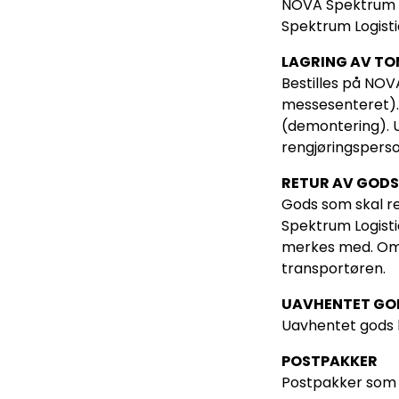
NOVA Spektrum Lo
Spektrum Logisti
LAGRING AV T
Bestilles på NOV
messesenteret). 
(demontering). U
rengjøringsperso
RETUR AV GODS
Gods som skal re
Spektrum Logisti
merkes med. Om 
transportøren.
UAVHENTET GO
Uavhentet gods b
POSTPAKKER
Postpakker som 