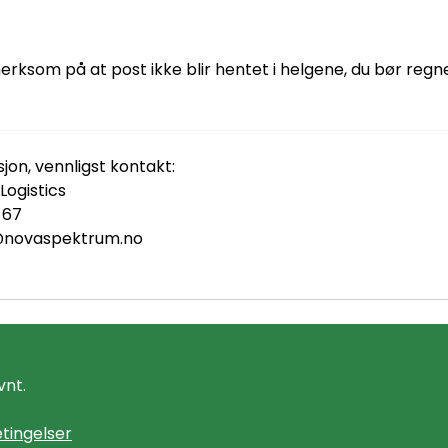
rksom på at post ikke blir hentet i helgene, du bør regne
jon, vennligst kontakt:
ogistics
 67
s@novaspektrum.no
vnt.
tingelser