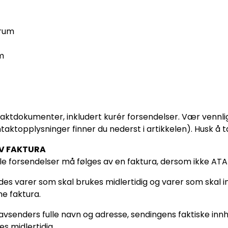
rum
m
raktdokumenter, inkludert kurér forsendelser. Vær vennli
ntaktopplysninger finner du nederst i artikkelen). Husk 
V FAKTURA
ale forsendelser må følges av en faktura, dersom ikke AT
des varer som skal brukes midlertidig og varer som skal i
e faktura.
avsenders fulle navn og adresse, sendingens faktiske innh
es midlertidig.