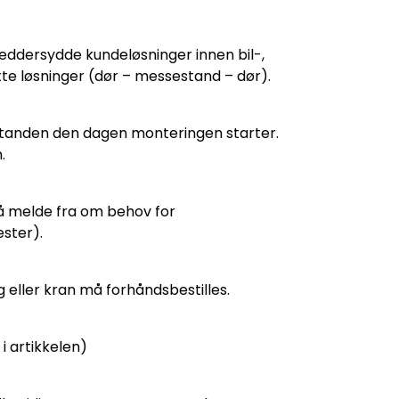
reddersydde kundeløsninger innen bil-,
lette løsninger (dør – messestand – dør).
 standen den dagen monteringen starter.
.
g å melde fra om behov for
ester).
kg eller kran må forhåndsbestilles.
i artikkelen)