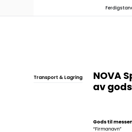
Skip to main content
Ferdigstan
NOVA Spe
Transport & Lagring
av gods
Gods til messen
“Firmanavn”