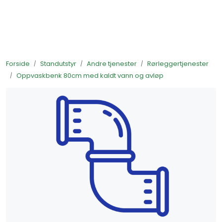
Skip to main content
Ferdigstands
Forside
Standutstyr
Andre tjenester
Rørleggertjenester
Standutstyr
Oppvaskbenk 80cm med kaldt vann og avløp
Bestill mat til standen
Foto og video