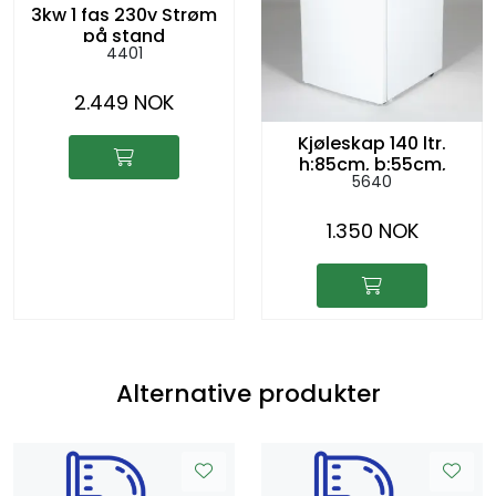
3kw 1 fas 230v Strøm
på stand
4401
2.449 NOK
Kjøleskap 140 ltr.
h:85cm, b:55cm,
5640
d:60cm
1.350 NOK
Alternative produkter