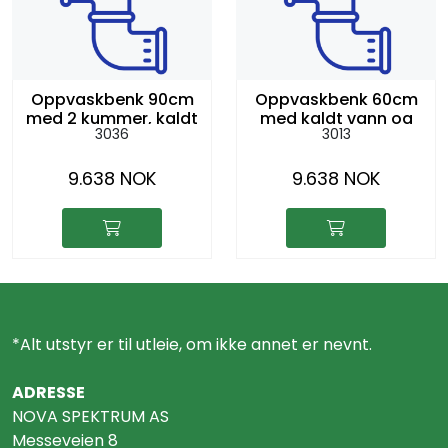
Oppvaskbenk 90cm
Oppvaskbenk 60cm
med 2 kummer, kaldt
med kaldt vann og
3036
3013
vann, avløp
avløp
9.638 NOK
9.638 NOK
*Alt utstyr er til utleie, om ikke annet er nevnt.
ADRESSE
NOVA SPEKTRUM AS
Messeveien 8