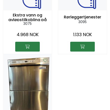
Ekstra vann og
Rørleggertjenester
avløpstilkobling på
3095
3075
stand
4.968 NOK
1.133 NOK