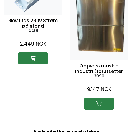
3kw 1 fas 230v Strøm
på stand
4401
2.449 NOK
Oppvaskmaskin
industri (forutsetter
3090
art. 3010 eller benk)
9.147 NOK