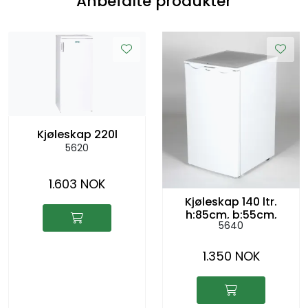
Anbefalte produkter
Kjøleskap 220l
5620
1.603 NOK
Kjøleskap 140 ltr.
h:85cm, b:55cm,
5640
d:60cm
1.350 NOK