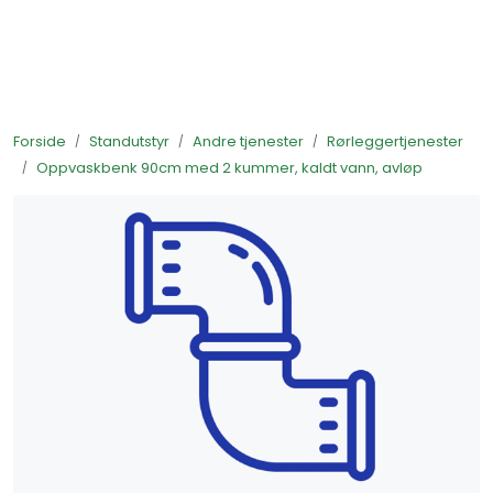
Skip to main content
Ferdigstands
Forside
Standutstyr
Andre tjenester
Rørleggertjenester
Standutstyr
Oppvaskbenk 90cm med 2 kummer, kaldt vann, avløp
Bestill mat til standen
Foto og video